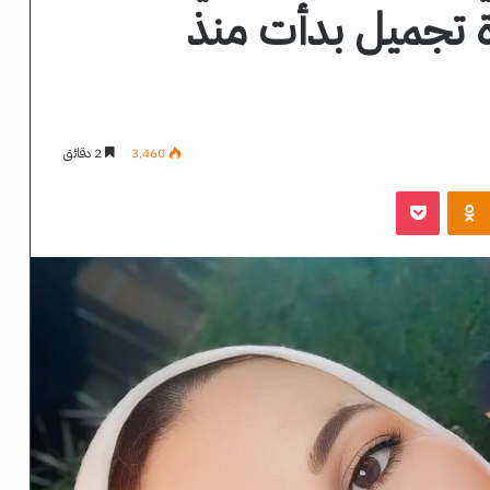
ة تجميل بدأت منذ
3٬460
2 دقائق
‫Pocket
Odnoklassniki