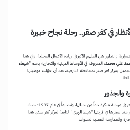
ار في كفر صقر.. رحلة نجاح خبيرة
رية والتطور هي الملهم الأكبر في ريادة الأعمال المحلية. وفي هذا
مد علي محمد
، المعروفة في الأوساط المهنية والتجارية باسم
“شيماء
تجميل بمركز كفر صقر بمحافظة الشرقية، بعد أن حوّلت موهبتها
لغة.
ة والجذور
بدأت رحلة شيماء المنشاوي مع عالم الجمال وتصفيف الشعر في مرحلة مبكرة جداً من حياتها، وتحديداً في عام 1997؛ حيث
ر منذ صغرها في قريتها “شيط الهوى” التابعة لمركز كفر صقر. هذا
رة والممارسة العملية لسنوات.