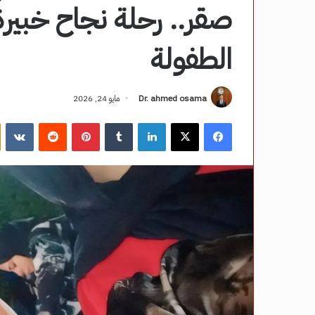
صقر.. رحلة نجاح خبير
الطفولة
Dr. ahmed osama
مايو 24, 2026
فيسبوك
‫X
لينكدإن
‏Tumblr
بينتيريست
‏Reddit
‏VKontakte