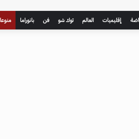
اضة
إقليميات
العالم
توك شو
فن
بانوراما
منوعا