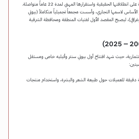
عقب زواجها، انتقلت إلى “مدينة القضاة”، والتي كانت شاهدة على انطلاقتها الحقيقية واستقرارها المهني لمدة 22 عاماً متواصلة.
ساس لاسمها التجاري، وأسست مجمعاً تجميلياً متكاملاً (بيوتي
توغرافي)، ليصبح المقصد الأول لفتيات المنطقة ومحافظة الشرقية
سيرتها الاستثمارية، حيث شهد افتتاح أول بيوتي سنتر وأتيليه خاص ومستقل
يتين:
ة دقيقة للعميلات حول طبيعة الشعر والبشرة، واستخدام منتجات