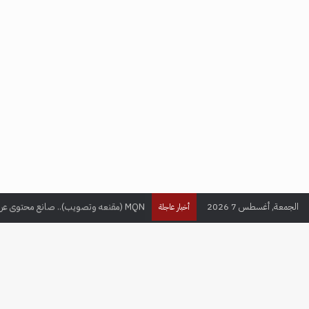
الجمعة, أغسطس 7 2026
MQN (مقنعه وتصويب).. صانع محتوى عراقي يحقق ملايين المتابعين في عالم الألعاب الإلكترونية
أخبار عاجلة