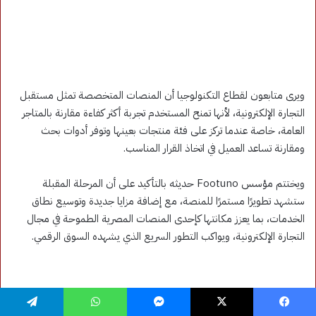
فيسبوك
‫X
ماسنجر
واتساب
تيلقرام