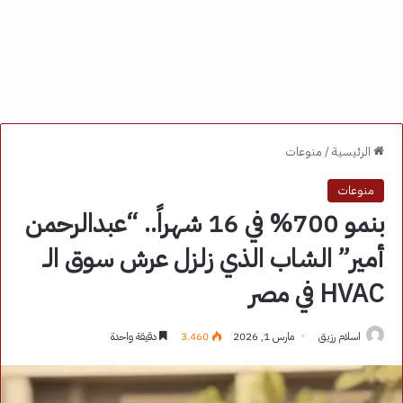
الرئيسية
/
منوعات
منوعات
بنمو 700% في 16 شهراً.. “عبدالرحمن
أمير” الشاب الذي زلزل عرش سوق الـ
HVAC في مصر
اسلام رزيق
مارس 1, 2026
3٬460
دقيقة واحدة