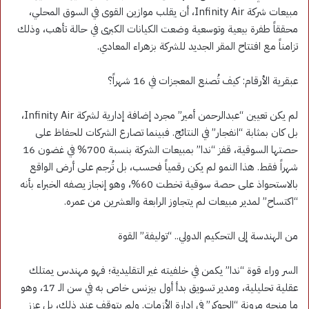
مبيعات شركة Infinity Air، أن يقلب موازين القوى في السوق المحلي،
محققاً طفرة بيعية وتوسعية وضعت الكيانات الكبرى في حالة تأهب، وذلك
تزامناً مع افتتاح المقر الجديد للشركة بزهراء المعادي.
عبقرية الأرقام: كيف تُصنع المعجزات في 16 شهراً؟
لم يكن تعيين “عبدالرحمن أمير” مجرد إضافة إدارية لشركة Infinity Air،
بل كان بمثابة “انفجار” في النتائج. فبينما تصارع الشركات للحفاظ على
حصتها السوقية، قفز “ندا” بمبيعات الشركة بنسبة 700% في غضون 16
شهراً فقط. هذا النمو لم يكن رقمياً فحسب، بل تُرجم على أرض الواقع
بالاستحواذ على حصة سوقية تخطت 60%، وهو إنجاز يصفه الخبراء بأنه
“اكتساح” لمدير مبيعات لم يتجاوز الرابعة والعشرين من عمره.
من الهندسة إلى التحكيم الدولي.. “توليفة” القوة
السر وراء قوة “ندا” يكمن في خلفيته غير التقليدية؛ فهو مهندس يمتلك
عقلية تحليلية، ومدير تسويق بدأ أول بيزنس خاص به في سن الـ 17، وهو
ما منحه مرونة “الجوكر” في إدارة الأزمات. ولم يتوقف عند ذلك، بل عزز