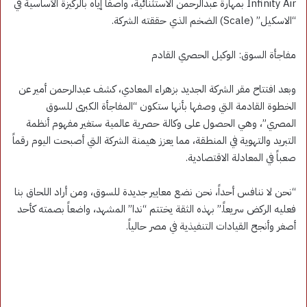
Infinity Air بمهارة عبدالرحمن الاستثنائية، واصفاً إياه بالركيزة الأساسية في
“الاسكيل” (Scale) الضخم الذي حققته الشركة.
مفاجأة السوق: الوكيل الحصري القادم
وبعد افتتاح مقر الشركة الجديد بزهراء المعادي، كشف عبدالرحمن أمير عن
الخطوة القادمة التي وصفها بأنها ستكون “المفاجأة الكبرى للسوق
المصري”، وهي الحصول على وكالة حصرية عالمية ستغير مفهوم أنظمة
التبريد والتهوية في المنطقة، مما يعزز هيمنة الشركة التي أصبحت اليوم رقماً
صعباً في المعادلة الاقتصادية.
“نحن لا ننافس أحداً، نحن نضع معايير جديدة للسوق، ومن أراد اللحاق بنا
فعليه الركض سريعاً.” بهذه الثقة يختتم “ندا” المشهد، واضعاً بصمته كأحد
أصغر وأنجح القيادات التنفيذية في مصر حالياً.