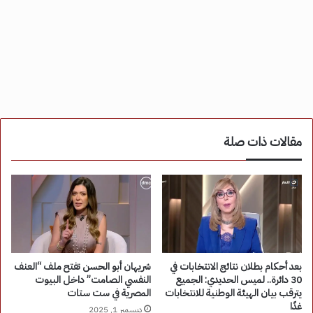
مقالات ذات صلة
بعد أحكام بطلان نتائج الانتخابات في
شريهان أبو الحسن تفتح ملف “العنف
30 دائرة.. لميس الحديدي: الجميع
النفسي الصامت” داخل البيوت
يترقب بيان الهيئة الوطنية للانتخابات
المصرية في ست ستات
غدًا
ديسمبر 1, 2025