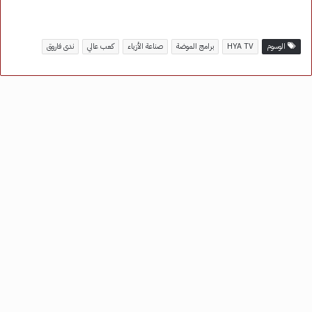
الوسوم
HYA TV
برامج الموضة
صناعة الأزياء
كعب عالي
ندى فاروق