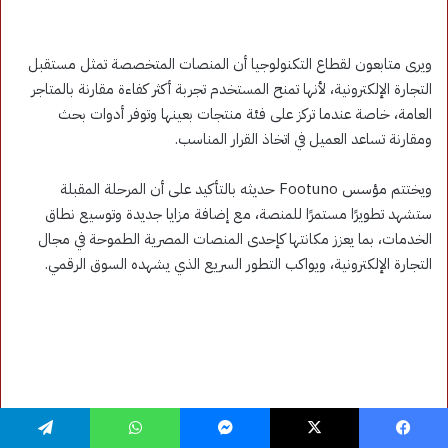
فيسبوك
‫X
ماسنجر
واتساب
تيلقرام