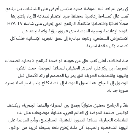
في زمن لم تعد فيه الموضة مجرد ملابس تُعرض على الشاشات، يبرز برنامج
كعب عالي كمساحة إعلامية مختلفة تعيد الاعتبار لصناعة الأزياء باعتبارها
مجالًا ثقافيًا واقتصاديًا متكاملًا. البرنامج الذي يُعرض على شاشة HYA TV
تقوده الإعلامية وخبيرة الموضة ندى فاروق برؤية واعية تبتعد عن
الاستعراض السطحي، وتتجه مباشرة إلى عمق التجربة الإنسانية خلف كل
تصميم وكل علامة تجارية.
منذ انطلاقه، أعلن كعب عالي عن هويته الواضحة كبرنامج لا يطارد الصيحات
السريعة، بل يركز على الجوهر الحقيقي لصناعة الموضة، حيث الفكرة
والهوية والتحديات الطويلة التي يمر بها المصمم أو رائد الأعمال قبل
الوصول إلى النجاح. هنا تتحول الموضة إلى قصة كفاح وتجربة حياة، لا مجرد
صورة جذابة.
يقدّم البرنامج محتوى متوازنًا يجمع بين المعرفة والمتعة البصرية، ويكشف
كواليس صناعة الموضة في العالم العربي، متناولًا موضوعات مثل بناء
العلامات التجارية، صناعة الصورة الذهنية، الستايلينغ، وتأثير الموضة على
الهوية الشخصية والمهنية. كل ذلك يُطرح بلغة بسيطة قريبة من الواقع،