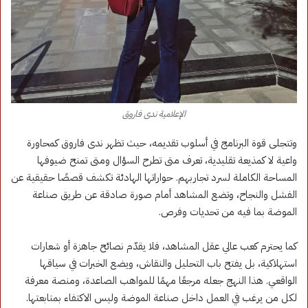
الإعلامية ندى فاروق
وتتجلى قوة البرنامج في أسلوب تقديمه، حيث تظهر ندى فاروق كمحاورة
واعية لا كمذيعة تقليدية، تعرف متى تطرح السؤال ومتى تمنح ضيوفها
المساحة الكاملة لسرد تجاربهم. حواراتها الهادئة تكشف قصصًا حقيقية عن
الفشل والنجاح، وتضع المشاهد أمام صورة صادقة عن طريق صناعة
الموضة بما فيه من تحديات وفرص.
كما يحترم كعب عالي عقل المشاهد، فلا يقدّم نصائح جاهزة أو شعارات
استهلاكية، بل يفتح باب التحليل والنقاش، ويضع الخبرات في سياقها
الواقعي. هذا النهج جعله مرجعًا مهمًا للمواهب الصاعدة، ومنصة معرفة
لكل من يرغب في العمل داخل صناعة الموضة وليس الاكتفاء بمتابعتها.