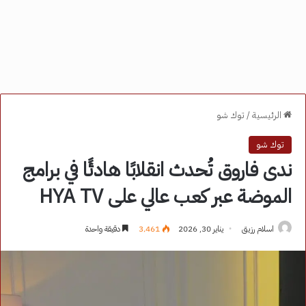
الرئيسية
/
توك شو
توك شو
ندى فاروق تُحدث انقلابًا هادئًا في برامج
الموضة عبر كعب عالي على HYA TV
اسلام رزيق
يناير 30, 2026
3٬461
دقيقة واحدة