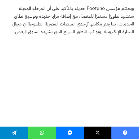
فيسبوك
‫X
ماسنجر
واتساب
تيلقرام