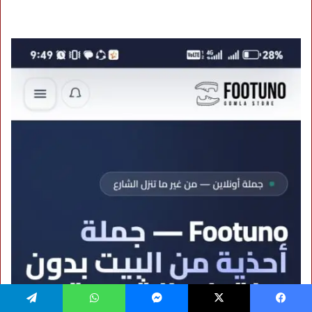
فيسبوك
‫X
ماسنجر
واتساب
تيلقرام