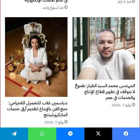
فيسبوك
‫X
ماسنجر
واتساب
تيلقرام