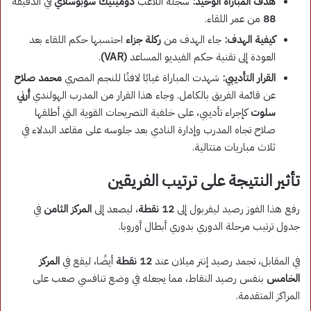
هدف المباراة الوحيد:
سجله اللاعب
دومينيك سوبوسلاي
في الدقيقة
88
من عمر اللقاء.
كيفية الهدف:
جاء الهدف من
ركلة جزاء
احتسبها حكم اللقاء بعد
العودة إلى تقنية حكم الفيديو المساعد
(VAR)
.
القرار التأديبي:
شهدت المباراة غيابًا لافتًا للنجم المصري
محمد صلاح
عن قائمة الفريق بالكامل. وجاء هذا القرار من المدرب الهولندي
أرني
سلوت
كإجراء تأديبي، على خلفية التصريحات القوية التي أطلقها
صلاح تجاه المدرب وإدارة النادي بعد جلوسه على مقاعد البدلاء في
ثلاث مباريات متتالية.
تأثير النتيجة على ترتيب الفريقين
​رفع هذا الفوز رصيد ليفربول إلى
12 نقطة
، ليصعد إلى
المركز الثامن
في
جدول ترتيب مرحلة الدوري بدوري أبطال أوروبا.
​في المقابل، تجمد رصيد إنتر ميلان عند
12 نقطة
أيضًا، ليقع في
المركز
الخامس
بنفس رصيد النقاط، مما يجعله في وضع تنافسي صعب على
المراكز المتقدمة.