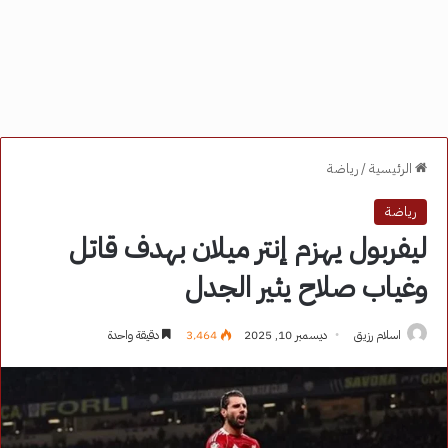
الرئيسية
/
رياضة
رياضة
ليفربول يهزم إنتر ميلان بهدف قاتل
وغياب صلاح يثير الجدل
اسلام رزيق
ديسمبر 10, 2025
3٬464
دقيقة واحدة