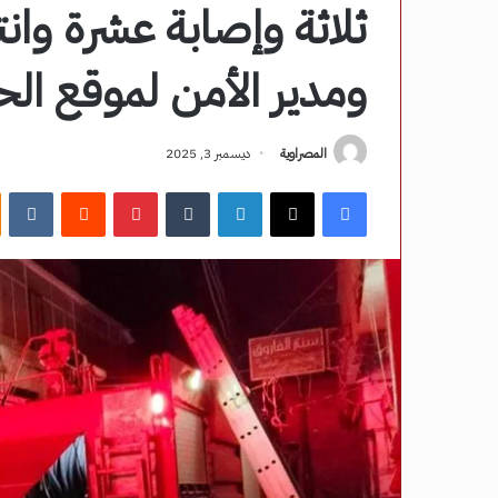
ثلاثة وإصابة عشرة وان
ومدير الأمن لموقع ال
المصراوية
ديسمبر 3, 2025
فيسبوك
‫X
لينكدإن
‏Tumblr
بينتيريست
‏Reddit
‏VKontakte