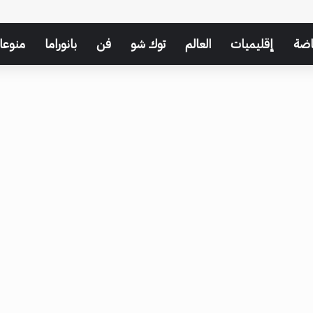
اضة
إقليميات
العالم
توك شو
فن
بانوراما
منوعا