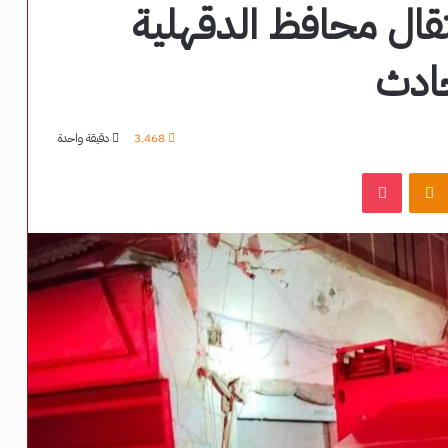
تقال محافظ الدقهلية
حادث
3٬468
دقيقة واحدة
‫Pocket
Odnoklassniki