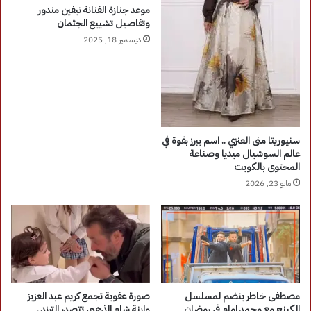
موعد جنازة الفنانة نيفين مندور
وتفاصيل تشييع الجثمان
ديسمبر 18, 2025
سنيوريتا منى العنزي .. اسم يبرز بقوة في
عالم السوشيال ميديا وصناعة
المحتوى بالكويت
مايو 23, 2026
صورة عفوية تجمع كريم عبد العزيز
مصطفى خاطر ينضم لمسلسل
وابنة شام الذهبي تتصدر الترند..
الكينج مع محمد إمام في رمضان