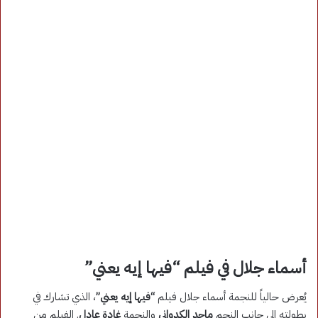
أسماء جلال في فيلم “فيها إيه يعني”
يُعرض حالياً للنجمة أسماء جلال فيلم
“فيها إيه يعني”
، الذي تشارك في
بطولته إلى جانب النجم
ماجد الكدواني
والنجمة
غادة عادل
. الفيلم من