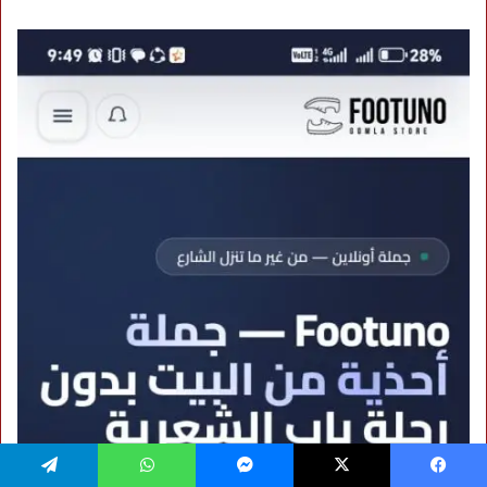
فيسبوك
‫X
ماسنجر
واتساب
تيلقرام