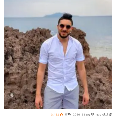
اسلام رزيق
يونيو 11, 2026
0
3٬461