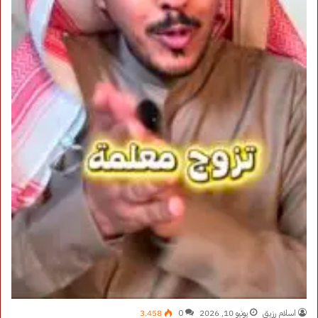
اسلام رزيق
يونيو 10, 2026
0
3٬458