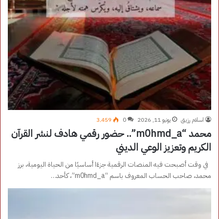
اسلام رزيق
يونيو 11, 2026
0
3٬459
محمد “m0hmd_a”.. حضور رقمي هادف لنشر القرآن
الكريم وتعزيز الوعي الديني
في وقت أصبحت فيه المنصات الرقمية جزءًا أساسيًا من الحياة اليومية، برز
محمد، صاحب الحساب المعروف باسم “m0hmd_a”، كأحد…