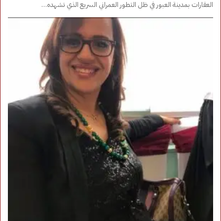
العقارات بمدينة العبور في ظل التطور العمراني السريع الذي تشهده…