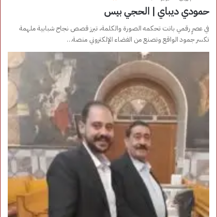
حمودي ديباي | الحجي بيس
في عصرٍ رقمي باتت تحكمه الصورة والكلمة، تبرز قصص نجاح شبابية ملهمة
تكسر جمود الواقع وتصنع من الفضاء الإلكتروني منصة…