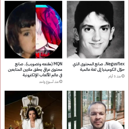
Negusflex.. صانع المحتوى الذي
MQN (مقنعه وتصويب).. صانع
حوّل الكوميديا إلى لغة عالمية
محتوى عراقي يحقق ملايين المتابعين
في عالم الألعاب الإلكترونية
منذ 5 أيام
منذ أسبوع واحد