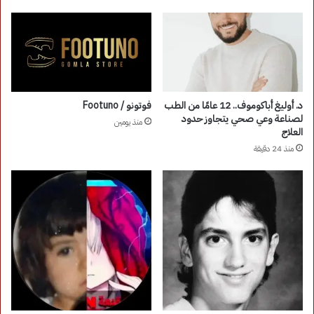
د. أوليغ أباكوموف.. 12 عامًا من الطب
فوتونو / Footuno
لصناعة وعي صحي يتجاوز حدود
منذ يومين
العلاج
منذ 24 دقيقة