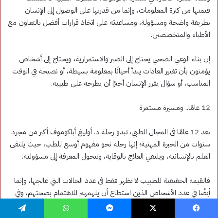
فيسبوك
‫X
ماسنجر
واتساب
تيلقرام