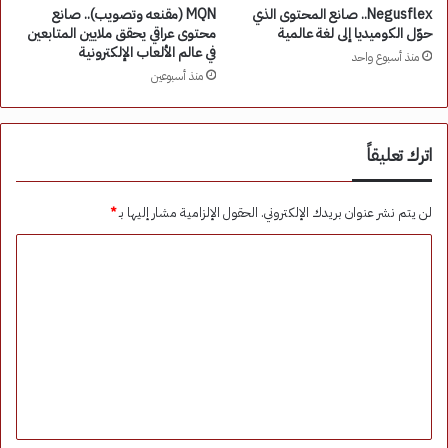
Negusflex.. صانع المحتوى الذي
MQN (مقنعه وتصويب).. صانع
حوّل الكوميديا إلى لغة عالمية
محتوى عراقي يحقق ملايين المتابعين
في عالم الألعاب الإلكترونية
منذ أسبوع واحد
منذ أسبوعين
اترك تعليقاً
لن يتم نشر عنوان بريدك الإلكتروني.
الحقول الإلزامية مشار إليها بـ
*
ا
ل
ت
ع
ل
ي
ق