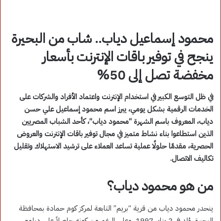
محمود إسماعيل دياب.. شاب من البحيرة
ينجح في توفير باقات الإنترنت بأسعار
مخفضة تصل إلى 50%
في ظل التوسع الكبير في استخدام الإنترنت واعتماد الأفراد والشركات على
الخدمات الرقمية بشكل يومي، يبرز اسم محمود إسماعيل علي حسن
دياب، المعروف باسم الشهرة “محمود دياب”، كأحد الشباب المصريين
الذين استطاعوا بناء نشاط متميز في مجال توفير باقات الإنترنت والعروض
الحصرية، مقدمًا حلولًا عملية تساعد العملاء على ترشيد الاستهلاك وتقليل
تكاليف الاتصال.
من هو محمود دياب؟
ينحدر محمود دياب من قرية “بريم” التابعة لمركز كوم حمادة بمحافظة
البحيرة. وُلد في 2 يناير 1997، وعلى الرغم من كونه حاصلاً على دبلوم