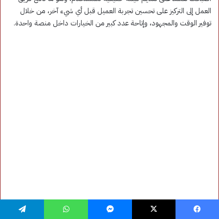
فيسبوك
‫X
ماسنجر
واتساب
تيلقرام