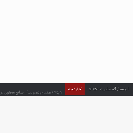
الجمعة, أغسطس 7 2026
MQN (مقنعه وتصويب).. صانع محتوى عراقي يحقق ملايين المتابعين في عالم الألعاب الإلكترونية
أخبار عاجلة