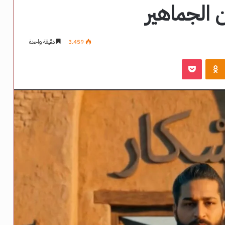
 الجماهير
3٬459
دقيقة واحدة
‫Pocket
Odnoklassniki