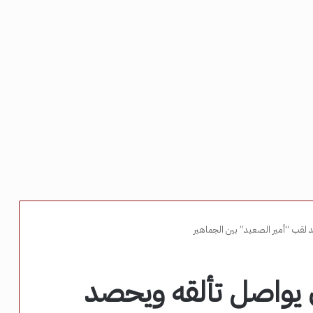
قب “أمير الصعيد” بين الجماهير
يواصل تألقه ويحصد