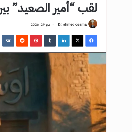
لقب “أمير الصعيد” بين
Dr. ahmed osama
مايو 29, 2026
فيسبوك
‫X
لينكدإن
‏Tumblr
بينتيريست
‏Reddit
‏VKontakte