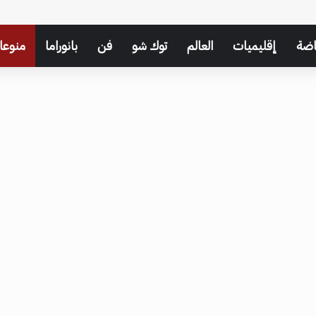
اضة
إقليميات
العالم
توك شو
فن
بانوراما
منوعا