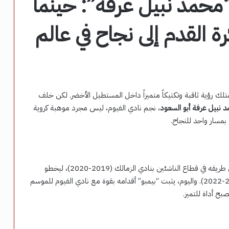
محمد نبيل عرفة”: حينما
 القدم إلى نجاح في عالم
متلك رؤية ثاقبة وتكتيكاً متميزاً داخل المستطيل الأخضر. لكن خلف
 نبيل عرفة أبو السعود
، نجم نادي الفيوم، ليس مجرد موهبة كروية
مسار واحد للنجاح.
عام 2006، حيث شق طريقه في قطاع الناشئين بنادي الزمالك (2019-2020)، ليخطو
بعدها خطواته الأولى نحو الاحتراف في نادي الإعلاميين (2021-2022). واليوم، يثبت “بيمبو” أقدامه بقوة مع نادي الفيوم للموسم
صبح أداة للتميز.