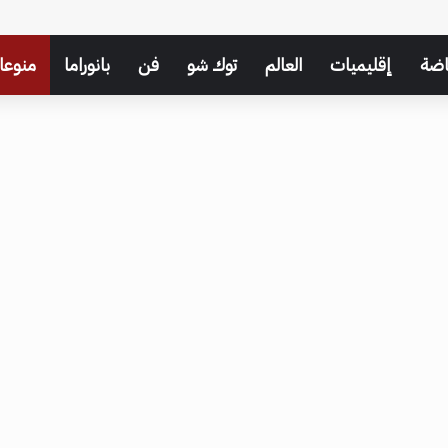
اضة
إقليميات
العالم
توك شو
فن
بانوراما
منوعا