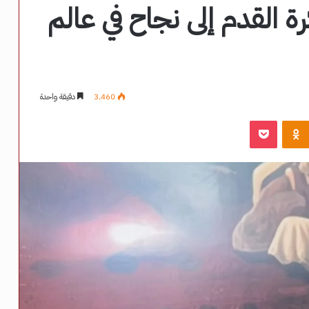
 القدم إلى نجاح في عالم
3٬460
دقيقة واحدة
‫Pocket
Odnoklassniki