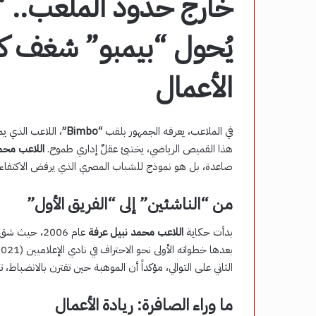
خارج حدود الملعب.. “
يُحول “بيمبو” شغف كرة
الأعمال
في الملاعب، يعرفه الجمهور بلقب
“Bimbo”
، اللاعب الذي ي
هذا القميص الرياضي، يختبئ عقلٌ إداري طموح.
اللاعب محمد
صاعدة، بل هو نموذج للشباب المصري الذي يرفض الاكتفاء ب
من “الناشئين” إلى “الفريق الأول”
بدأت حكاية
اللاعب محمد نبيل عرفة
الثاني على التوالي، مؤكداً أن الموهبة حين تقترن بالانضباط، ت
ما وراء الصافرة: ريادة الأعمال