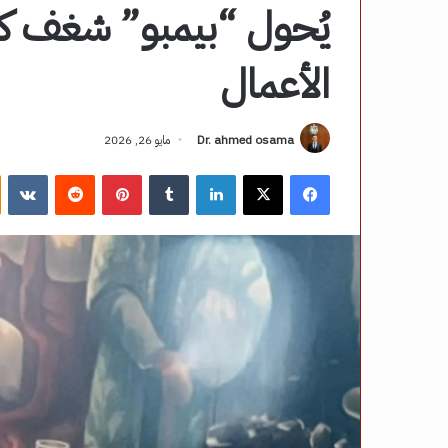
يُحول “بيمبو” شغف كرة
الأعمال
Dr. ahmed osama
مايو 26, 2026
فيسبوك
‫X
لينكدإن
‏Tumblr
بينتيريست
‏Reddit
‏VKontakte