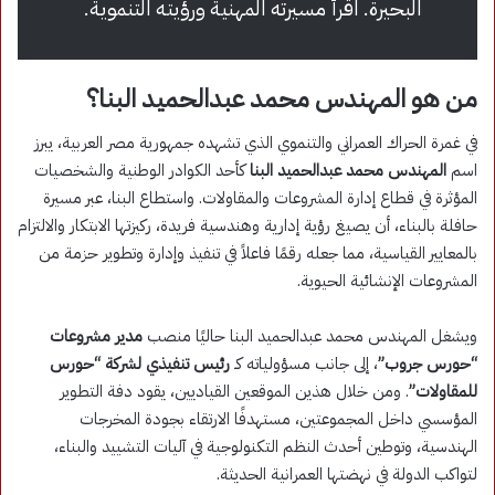
البحيرة. اقرأ مسيرته المهنية ورؤيته التنموية.
من هو المهندس محمد عبدالحميد البنا؟
في غمرة الحراك العمراني والتنموي الذي تشهده جمهورية مصر العربية، يبرز
اسم
المهندس محمد عبدالحميد البنا
كأحد الكوادر الوطنية والشخصيات
المؤثرة في قطاع إدارة المشروعات والمقاولات. واستطاع البنا، عبر مسيرة
حافلة بالبناء، أن يصيغ رؤية إدارية وهندسية فريدة، ركيزتها الابتكار والالتزام
بالمعايير القياسية، مما جعله رقمًا فاعلاً في تنفيذ وإدارة وتطوير حزمة من
المشروعات الإنشائية الحيوية.
ويشغل المهندس محمد عبدالحميد البنا حاليًا منصب
مدير مشروعات
“حورس جروب”
، إلى جانب مسؤولياته كـ
رئيس تنفيذي لشركة “حورس
للمقاولات”
. ومن خلال هذين الموقعين القياديين، يقود دفة التطوير
المؤسسي داخل المجموعتين، مستهدفًا الارتقاء بجودة المخرجات
الهندسية، وتوطين أحدث النظم التكنولوجية في آليات التشييد والبناء،
لتواكب الدولة في نهضتها العمرانية الحديثة.