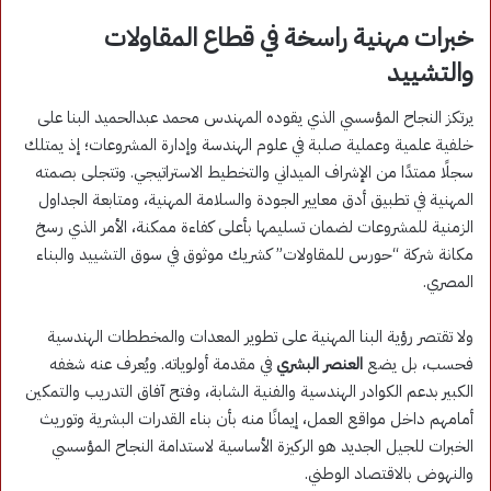
خبرات مهنية راسخة في قطاع المقاولات
والتشييد
يرتكز النجاح المؤسسي الذي يقوده المهندس محمد عبدالحميد البنا على
خلفية علمية وعملية صلبة في علوم الهندسة وإدارة المشروعات؛ إذ يمتلك
سجلًا ممتدًا من الإشراف الميداني والتخطيط الاستراتيجي. وتتجلى بصمته
المهنية في تطبيق أدق معايير الجودة والسلامة المهنية، ومتابعة الجداول
الزمنية للمشروعات لضمان تسليمها بأعلى كفاءة ممكنة، الأمر الذي رسخ
مكانة شركة “حورس للمقاولات” كشريك موثوق في سوق التشييد والبناء
المصري.
ولا تقتصر رؤية البنا المهنية على تطوير المعدات والمخططات الهندسية
فحسب، بل يضع
العنصر البشري
في مقدمة أولوياته. ويُعرف عنه شغفه
الكبير بدعم الكوادر الهندسية والفنية الشابة، وفتح آفاق التدريب والتمكين
أمامهم داخل مواقع العمل، إيمانًا منه بأن بناء القدرات البشرية وتوريث
الخبرات للجيل الجديد هو الركيزة الأساسية لاستدامة النجاح المؤسسي
والنهوض بالاقتصاد الوطني.