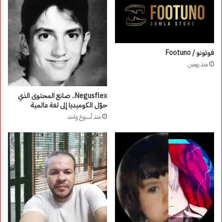
فوتونو / Footuno
منذ يومين
Negusflex.. صانع المحتوى الذي
حوّل الكوميديا إلى لغة عالمية
منذ أسبوع واحد