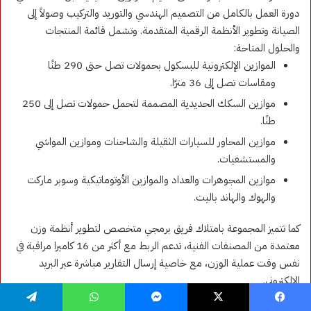
فيسبوك
‫X
ماسنجر
واتساب
تيلقرام