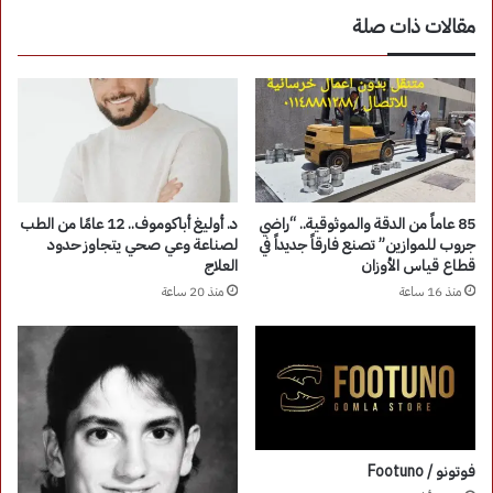
مقالات ذات صلة
85 عاماً من الدقة والموثوقية.. “راضي
د. أوليغ أباكوموف.. 12 عامًا من الطب
جروب للموازين” تصنع فارقاً جديداً في
لصناعة وعي صحي يتجاوز حدود
قطاع قياس الأوزان
العلاج
منذ 16 ساعة
منذ 20 ساعة
فوتونو / Footuno