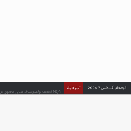
الجمعة, أغسطس 7 2026
MQN (مقنعه وتصويب).. صانع محتوى عراقي يحقق ملايين المتابعين في عالم الألعاب الإلكترونية
أخبار عاجلة