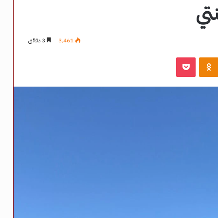
تي
3٬461
3 دقائق
‫Pocket
Odnoklassniki