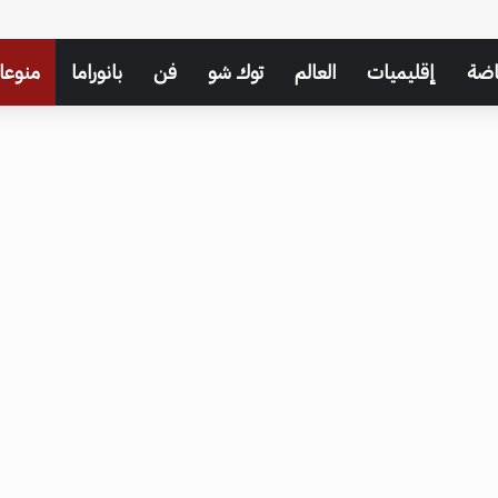
اضة
إقليميات
العالم
توك شو
فن
بانوراما
منوعا