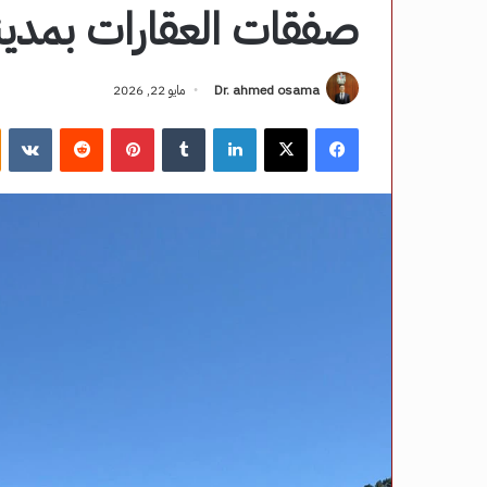
صفقات العقارات بمدين
Dr. ahmed osama
مايو 22, 2026
فيسبوك
‫X
لينكدإن
‏Tumblr
بينتيريست
‏Reddit
‏VKontakte