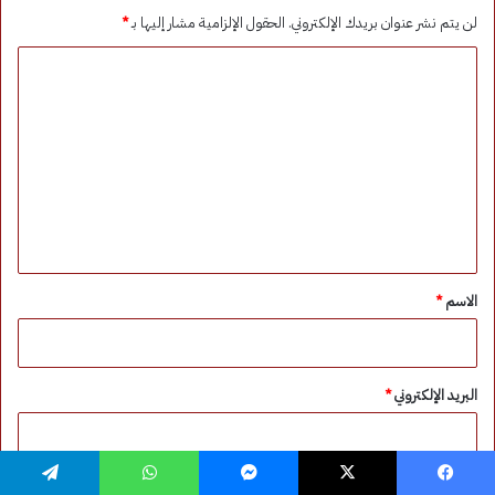
فيسبوك
‫X
ماسنجر
واتساب
تيلقرام