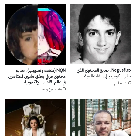
Negusflex.. صانع المحتوى الذي
MQN (مقنعه وتصويب).. صانع
حوّل الكوميديا إلى لغة عالمية
محتوى عراقي يحقق ملايين المتابعين
في عالم الألعاب الإلكترونية
منذ 6 أيام
منذ أسبوع واحد