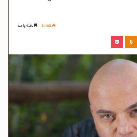
3٬462
دقيقة واحدة
‫Pocket
Odnoklassniki