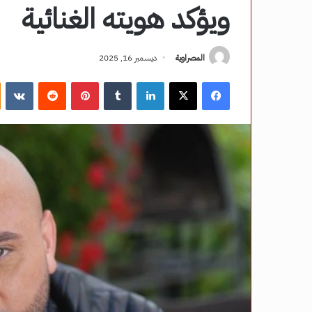
ويؤكد هويته الغنائية
المصراوية
ديسمبر 16, 2025
فيسبوك
‫X
لينكدإن
‏Tumblr
بينتيريست
‏Reddit
‏VKontakte