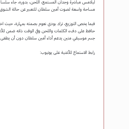
ليلامس مباشرةً وجدان المستمع، اللحن، بدوره، جاء سلساً ودا
مساحة واسعة لصوت أمين سلطان للتعبير عن حالة الشوق.
فيما يخص التوزيع، ترك بودي نعوم بصمته بمهارة، حيث اختار 
حافظ على دفء الكلمات واللحن وفي الوقت ذاته ضمن للأغنية
جسر موسيقي متين يدعم أداء أمين سلطان دون أن يطغى ع
رابط الاستماع للأغنية على يوتيوب: