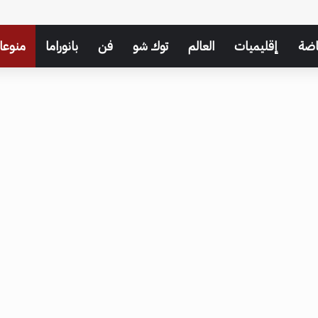
اضة
إقليميات
العالم
توك شو
فن
بانوراما
منوعا