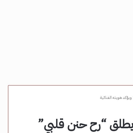
يؤكد هويته الغنائية
طلق “رح حنن قلبي”