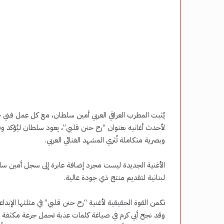
يُثبت المطرب العراقي العربي أمين سلطان، مع كل عمل فني ج
لأحدث أغانيه بعنوان “رح حنن قلبي”، يعود سلطان ليُؤكد وف
وبصرية متكاملة تُثري المشهد الغنائي العربي.
الأغنية الجديدة ليست مجرد إضافة عابرة إلى سجل أمين سلط
لبنانية لتقديم منتج ذي جودة عالية.
تكمن القوة الحقيقية لأغنية “رح حنن قلبي” في مثلثها الإبدا
وقد نجح أبي كرم في صياغة كلمات عذبة تحمل جرعة مكثفة من 