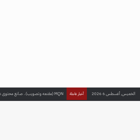
الخميس, أغسطس 6 2026
MQN (مقنعه وتصويب).. صانع محتوى عراقي يحقق ملايين المتابعين في عالم الألعاب الإلكترونية
أخبار عاجلة