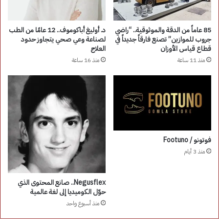
85 عاماً من الدقة والموثوقية.. “راضي
د. أوليغ أباكوموف.. 12 عامًا من الطب
جروب للموازين” تصنع فارقاً جديداً في
لصناعة وعي صحي يتجاوز حدود
قطاع قياس الأوزان
العلاج
منذ 11 ساعة
منذ 16 ساعة
فوتونو / Footuno
منذ 3 أيام
Negusflex.. صانع المحتوى الذي
حوّل الكوميديا إلى لغة عالمية
منذ أسبوع واحد