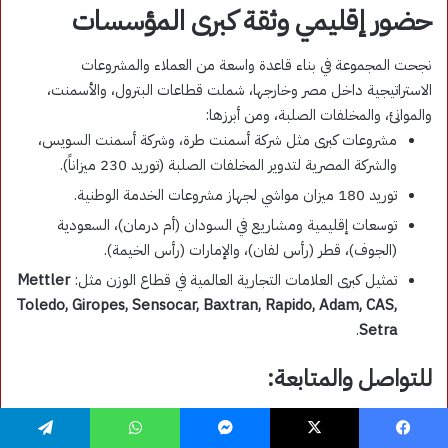
فيسبوك
‫X
ماسنجر
واتساب
تيلقرام