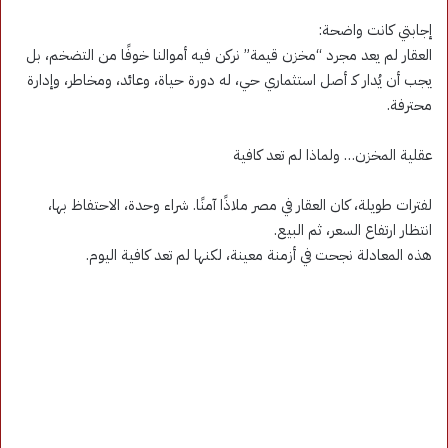
إجابتي كانت واضحة:
العقار لم يعد مجرد “مخزن قيمة” نركن فيه أموالنا خوفًا من التضخم، بل
يجب أن يُدار كـ أصل استثماري حي، له دورة حياة، وعائد، ومخاطر، وإدارة
محترفة.
عقلية المخزن… ولماذا لم تعد كافية
لفترات طويلة، كان العقار في مصر ملاذًا آمنًا. شراء وحدة، الاحتفاظ بها،
انتظار ارتفاع السعر، ثم البيع.
هذه المعادلة نجحت في أزمنة معينة، لكنها لم تعد كافية اليوم.