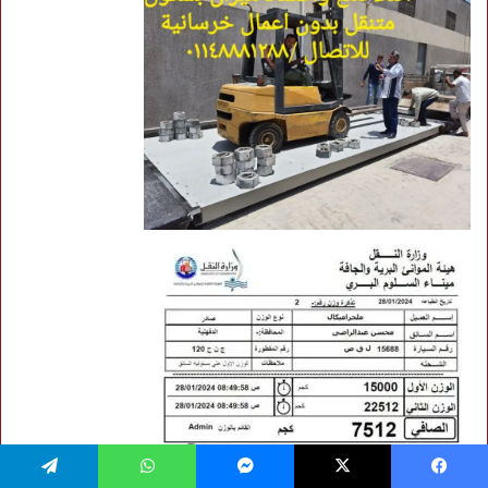
فيسبوك
‫X
ماسنجر
واتساب
تيلقرام