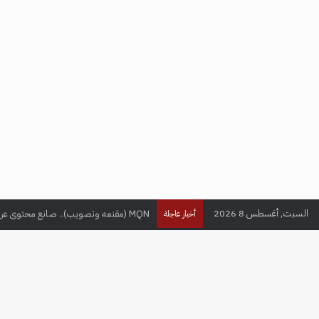
السبت, أغسطس 8 2026
MQN (مقنعه وتصويب).. صانع محتوى عراقي يحقق ملايين المتابعين في عالم الألعاب الإلكترونية
أخبار عاجلة