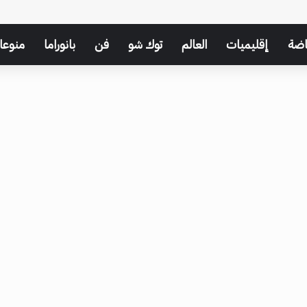
اضة
إقليميات
العالم
توك شو
فن
بانوراما
منوعا