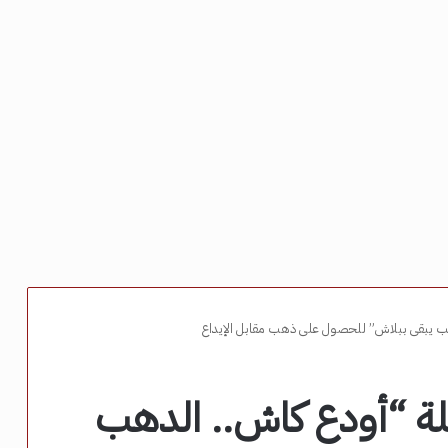
ب يبقى ببلاش” للحصول على ذهب مقابل الإيداع
لة “أودع كاش.. الدهب