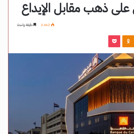
على ذهب مقابل الإيداع
3٬462
دقيقة واحدة
‫Pocket
Odnoklassniki