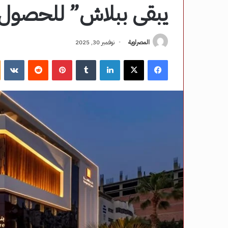
يبقى ببلاش” للحصول 
المصراوية
نوفمبر 30, 2025
فيسبوك
‫X
لينكدإن
‏Tumblr
بينتيريست
‏Reddit
‏VKontakte