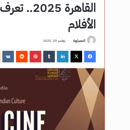
القاهرة 25
الأفلام
المصراوية
نوفمبر 30, 2025
فيسبوك
‫X
لينكدإن
‏Tumblr
بينتيريست
‏Reddit
‏VKontakte