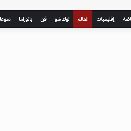
اضة
إقليميات
العالم
توك شو
فن
بانوراما
منوعا