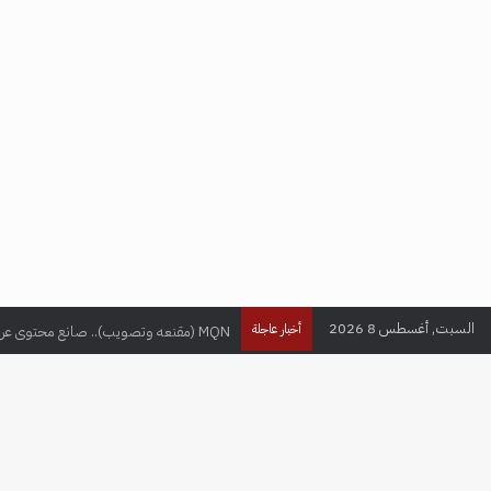
السبت, أغسطس 8 2026
MQN (مقنعه وتصويب).. صانع محتوى عراقي يحقق ملايين المتابعين في عالم الألعاب الإلكترونية
أخبار عاجلة