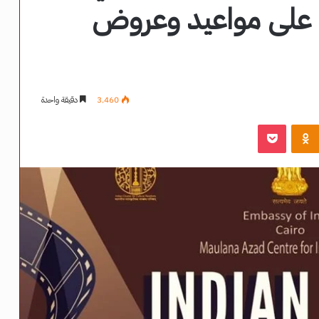
20.. تعرف على مواعيد وعروض
3٬460
دقيقة واحدة
‫Pocket
Odnoklassniki