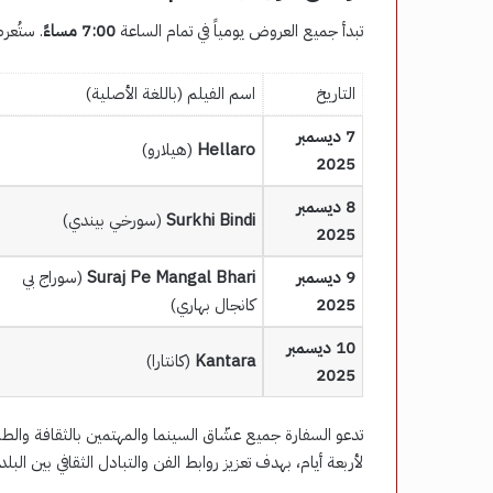
تبدأ جميع العروض يومياً في تمام الساعة
7:00 مساءً
. ستُعر
التاريخ
اسم الفيلم (باللغة الأصلية)
7 ديسمبر
Hellaro
(هيلارو)
2025
8 ديسمبر
Surkhi Bindi
(سورخي بيندي)
2025
9 ديسمبر
Suraj Pe Mangal Bhari
(سوراج بي
2025
كانجال بهاري)
10 ديسمبر
Kantara
(كانتارا)
2025
تدعو السفارة جميع عشّاق السينما والمهتمين بالثقافة والط
لأربعة أيام، بهدف تعزيز روابط الفن والتبادل الثقافي بين البلد