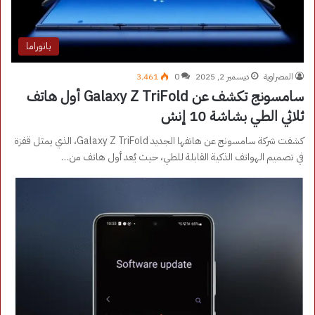
بانوراما
المصراوية
ديسمبر 2, 2025
0
3٬461
سامسونج تكشف عن Galaxy Z TriFold أول هاتف
ثلاثي الطي بشاشة 10 إنش
كشفت شركة سامسونج عن هاتفها الجديد Galaxy Z TriFold، الذي يمثل قفزة
في تصميم الهواتف الذكية القابلة للطي، حيث يُعد أول هاتف من…