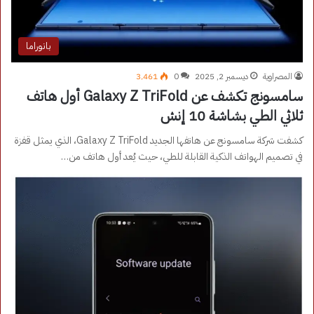
بانوراما
المصراوية
ديسمبر 2, 2025
0
3٬461
سامسونج تكشف عن Galaxy Z TriFold أول هاتف
ثلاثي الطي بشاشة 10 إنش
كشفت شركة سامسونج عن هاتفها الجديد Galaxy Z TriFold، الذي يمثل قفزة
في تصميم الهواتف الذكية القابلة للطي، حيث يُعد أول هاتف من…