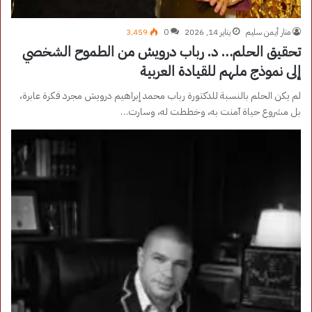
منار أيمن سليم
يناير 14, 2026
0
3٬459
تحقيق الحلم… د. رباب درويش من الطموح الشخصي
إلى نموذج ملهم للقيادة العربية
لم يكن الحلم بالنسبة للدكتورة رباب محمد إبراهيم درويش مجرد فكرة عابرة،
بل مشروع حياة آمنت به، وخططت له، وسارت…