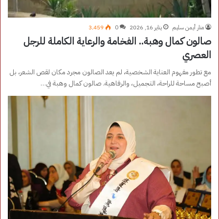
منار أيمن سليم
يناير 16, 2026
0
3٬459
صالون كمال وهبة.. الفخامة والرعاية الكاملة للرجل
العصري
مع تطور مفهوم العناية الشخصية، لم يعد الصالون مجرد مكان لقص الشعر، بل
أصبح مساحة للراحة، التجميل، والرفاهية. صالون كمال وهبة في…