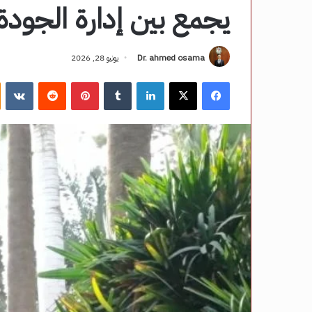
يجمع بين إدارة الجودة 
Dr. ahmed osama
يونيو 28, 2026
فيسبوك
‫X
لينكدإن
‏Tumblr
بينتيريست
‏Reddit
‏VKontakte