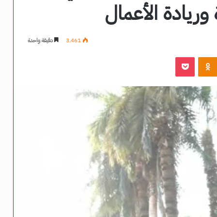
وريادة الأعمال
3٬461
دقيقة واحدة
‫Pocket
Odnoklassniki