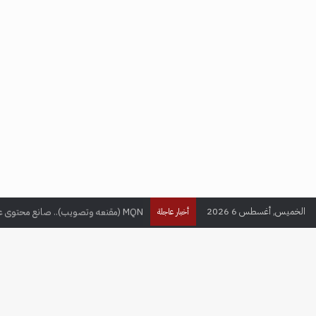
الخميس, أغسطس 6 2026
MQN (مقنعه وتصويب).. صانع محتوى عراقي يحقق ملايين المتابعين في عالم الألعاب الإلكترونية
أخبار عاجلة