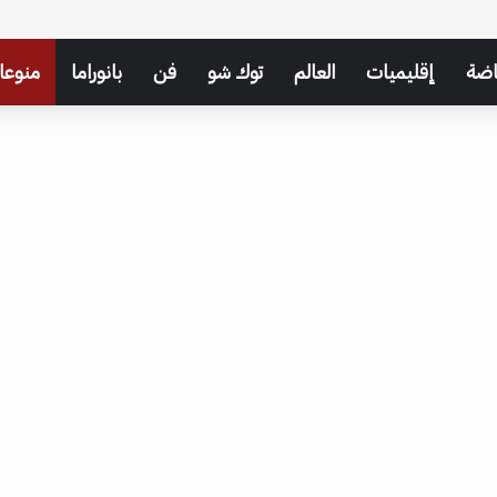
اضة
إقليميات
العالم
توك شو
فن
بانوراما
منوعا