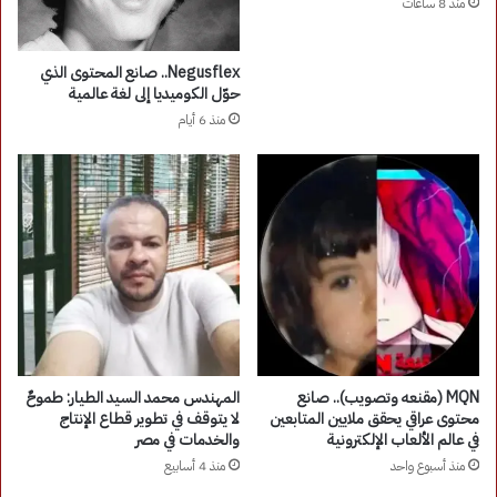
منذ 8 ساعات
Negusflex.. صانع المحتوى الذي
حوّل الكوميديا إلى لغة عالمية
منذ 6 أيام
MQN (مقنعه وتصويب).. صانع
المهندس محمد السيد الطيار: طموحٌ
محتوى عراقي يحقق ملايين المتابعين
لا يتوقف في تطوير قطاع الإنتاج
في عالم الألعاب الإلكترونية
والخدمات في مصر
منذ أسبوع واحد
منذ 4 أسابيع