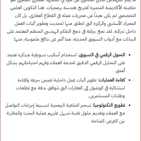
خلفيته الأكاديمية المتميزة كخريج هندسة برمجيات
. هذا التكوين العلمي
التخصصي لم يكن بعيداً عن مجريات عمله في القطاع العقاري، بل كان
المحرك الأساسي والركيزة التي انطلق منها لتحديث وتطوير آليات العمل
داخل شركته
. لقد نجح ببراعة في دمج التفكير الهندسي المنظم المعتمد على
البيانات مع أدوات التسويق الحديثة، مما أثمر عن نتائج ملموسة، منها:
التحول الرقمي في التسويق:
استخدام أساليب تسويقية مبتكرة تعتمد
على التحليل الرقمي الدقيق لخدمة العملاء وفهم احتياجاتهم بشكل
أعمق
.
كفاءة العمليات:
تطوير آليات عمل داخلية تضمن سرعة وكفاءة
استثنائية في الوصول إلى العقارات التي تتوافق بدقة مع تطلعات
وطلبات المستثمرين
.
تطويع التكنولوجيا:
تسخير الخلفية البرمجية لتبسيط إجراءات التواصل
مع العملاء وتقديم حلول تقنية تسهل عليهم عملية البحث والمقارنة
بين الفرص المتاحة
.