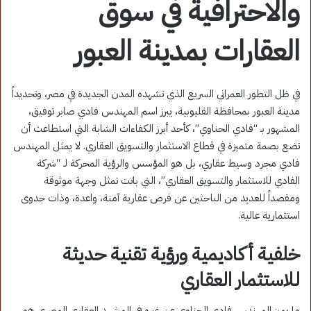
والاحترافية في سوق
العقارات بمدينة العبور
في ظل التطور العمراني السريع الذي تشهده المدن الجديدة في مصر، وتحديداً
مدينة العبور بمحافظة القليوبية، يبرز اسم المهندس فادي صابر توفيق،
المشهور بـ “فادي الحناوي”، كأحد أبرز الكفاءات الشابة التي استطاعت أن
تضع بصمة متميزة في قطاع الاستثمار والتسويق العقاري
. لا يمثل المهندس
فادي مجرد وسيط عقاري، بل هو المؤسس والرؤية المحركة لـ “شركة
الفادي للاستثمار والتسويق العقاري”، التي باتت تمثل وجهة موثوقة
ومقصداً للعديد من الباحثين عن فرص عقارية آمنة، واعدة، وذات جدوى
استثمارية عالية
.
خلفية أكاديمية ورؤية تقنية حديثة
للاستثمار العقاري
ما يميز المهندس فادي الحناوي عن غيره في المشهد العقاري المصري هو