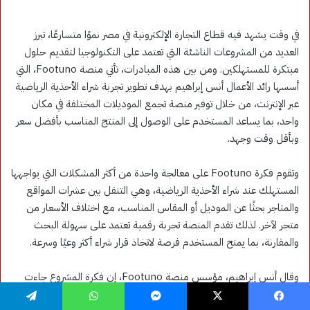
فيسبوك
‫X
ماسنجر
واتساب
تيلقرام