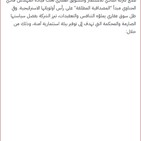
تضع شركة الفادي للاستثمار والتسويق العقاري تحت قيادة المهندس فادي
الحناوي مبدأ “المصداقية المطلقة” على رأس أولوياتها الاستراتيجية
. وفي
ظل سوق عقاري يملؤه التنافس والتعقيدات، تبرز الشركة بفضل سياستها
الصارمة والمحكمة التي تهدف إلى توفير بيئة استثمارية آمنة، وذلك من
خلال: