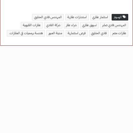
الوسوم
استثمار عقاري
استشارات عقارية
المهندس فادي الحناوي
المهندس فادي صابر
تسويق عقاري
شراء عقار
شركة الفادي
عقارات القليوبية
عقارات مصر
فادي الحناوي
فرص استثمارية
مدينة العبور
هندسة برمجيات في العقارات.