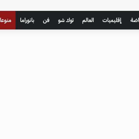
اضة
إقليميات
العالم
توك شو
فن
بانوراما
منوعا