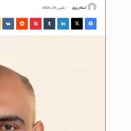
اسلام رزيق
مارس 25, 2026
فيسبوك
‫X
لينكدإن
‏Tumblr
بينتيريست
‏Reddit
‏VKontakte