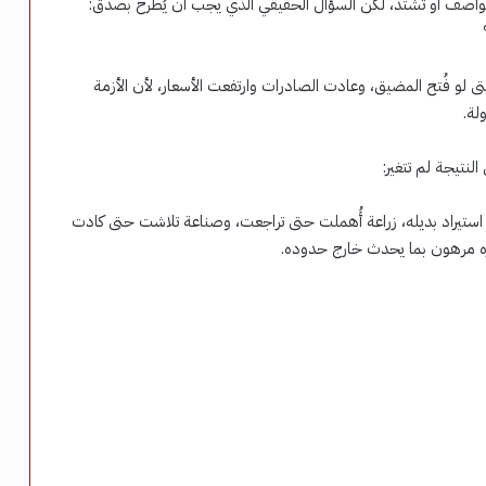
 العواصف أو تشتد، لكن السؤال الحقيقي الذي يجب أن يُطرح بصدق:
تى لو فُتح المضيق، وعادت الصادرات وارتفعت الأسعار، لأن الأزمة
لة.
النتيجة لم تتغير:
م استيراد بديله، زراعة أُهملت حتى تراجعت، وصناعة تلاشت حتى كادت
ه مرهون بما يحدث خارج حدوده.