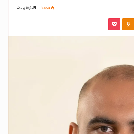
3٬460
دقيقة واحدة
‫Pocket
Odnoklassniki