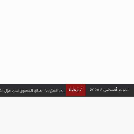
السبت, أغسطس 8 2026
Negusflex.. صانع المحتوى الذي حوّل الكوميديا إلى لغة عالمية
أخبار عاجلة