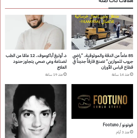
مقالات ذات صلة
85 عاماً من الدقة والموثوقية.. “راضي
د. أوليغ أباكوموف.. 12 عامًا من الطب
جروب للموازين” تصنع فارقاً جديداً في
لصناعة وعي صحي يتجاوز حدود
قطاع قياس الأوزان
العلاج
منذ 14 ساعة
منذ 19 ساعة
فوتونو / Footuno
منذ 3 أيام