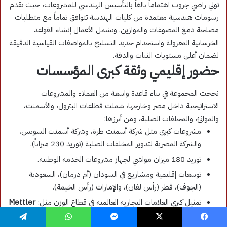
فيسبوك
‫X
ماسنجر
واتساب
تيلقرام