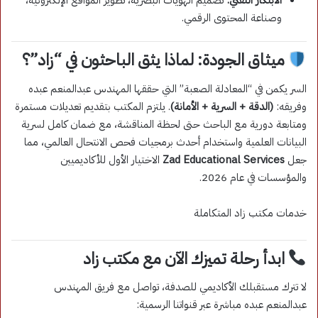
الابتكار التقني:
تصميم الهويات البصرية، تطوير المواقع الإلكترونية،
وصناعة المحتوى الرقمي.
ميثاق الجودة: لماذا يثق الباحثون في “زاد”؟
السر يكمن في “المعادلة الصعبة” التي حققها المهندس عبدالمنعم عبده
وفريقه:
(الدقة + السرية + الأمانة)
. يلتزم المكتب بتقديم تعديلات مستمرة
ومتابعة دورية مع الباحث حتى لحظة المناقشة، مع ضمان كامل لسرية
البيانات العلمية واستخدام أحدث برمجيات فحص الانتحال العالمي، مما
جعل
Zad Educational Services
الاختيار الأول للأكاديميين
والمؤسسات في عام 2026.
خدمات مكتب زاد المتكاملة
ابدأ رحلة تميزك الآن مع مكتب زاد
لا تترك مستقبلك الأكاديمي للصدفة، تواصل مع فريق المهندس
عبدالمنعم عبده مباشرة عبر قنواتنا الرسمية: