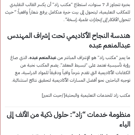
بخبرة تتجاوز الـ 7 سنوات، استطاع “مكتب زاد” أن يكسر القالب التقليدي
للمكاتب التعليمية، ليتحول إلى بيت خبرة متكامل يرفع شعاراً واقعياً:
“حيث
تتحول الأفكار إلى إنجازات علمية راسخة”
.
هندسة النجاح الأكاديمي تحت إشراف المهندس
عبدالمنعم عبده
ما يميز “مكتب زاد” هو الإشراف المباشر من
عبدالمنعم عبده
، الذي صاغ
رؤية تأسيسية تعتمد على “تبسيط المعقد”. يضم المكتب نخبة من
الكفاءات الأكاديمية التي تقدم شرحاً وافياً ودقيقاً للمواد الدراسية، مع
توجيه الباحثين نحو أفضل المسارات الأكاديمية لتحقيق نتائج استثنائية.
مكتب زاد للخدمات التعليمية والبحثية[/حيث التميز]
منظومة خدمات “زاد”: حلول ذكية من الألف إلى
الياء