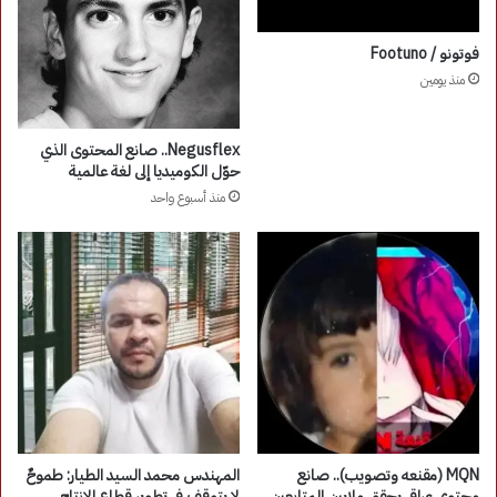
فوتونو / Footuno
منذ يومين
Negusflex.. صانع المحتوى الذي
حوّل الكوميديا إلى لغة عالمية
منذ أسبوع واحد
MQN (مقنعه وتصويب).. صانع
المهندس محمد السيد الطيار: طموحٌ
محتوى عراقي يحقق ملايين المتابعين
لا يتوقف في تطوير قطاع الإنتاج