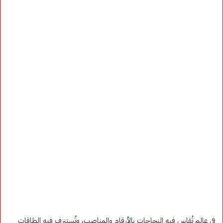
في عالم تُقاس فيه النجاحات بالأرقام والمناصب، وتُستنزف فيه الطاقات