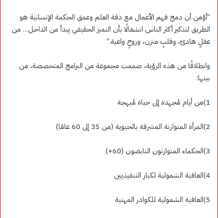
“أؤمن أن دمج فهم الأعمال مع دقة العلم وعمق الحكمة الإنسانية هو
الطريق لتذكير أكثر الناس انشغالًا بأن التميز الحقيقي يبدأ من الداخل… من
عقلٍ هادئ، وقلبٍ متزن، وروحٍ واعية.”
وانطلاقًا من هذه الرؤية، صممت مجموعة من البرامج المتخصصة، من
بينها:
1)من أيام مُجهدة إلى حياة مُبهجة
2)المرأة المتوازنة المشرقة بالحيوية (من 35 إلى 60 عامًا)
3)الحكماء المتوازنون النابضون (60+)
4)العافية الشمولية لكبار التنفيذيين
5)العافية الشمولية للكوادر المهنية