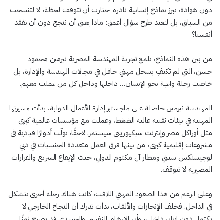
دون هوادة، تبرز نماذج إنسانية نادرة اختارت أن تتوقف لحظة، لا لتنسحب
من السباق، بل لتعيد طرح سؤال أعمق: ماذا يعني أن ننجح دون أن نفقد
أنفسنا؟
من بين هذه النماذج، تلمع تجربة المهندسة المصرية نيرمين محمود
حسن، التي لم تكتفِ بسجل مهني حافل في مجالات الهندسة والإدارة، بل
خاضت رحلة واعية نحو الإنسان… داخلها وداخل كل من عملت معهم.
المهندسة نيرمين حاصلة على ماجستير إدارة الأعمال الدولية، بدأت مسيرتها
المهنية في بيئات تقنية عالية الضغط، وعملت مع مؤسسات عالمية كبرى
مثل أوراكل مصر وإنترنت سيكيوريتي سيستمز. لاحقًا، تولّت أدوارًا قيادية في
مشروعات إقليمية كبرى، من بينها فرق العمل متعددة الجنسيات في دبي
لوجيستكس سيتي ومطار آل مكتوم الدولي، حيث الإيقاع السريع والقرارات
المصيرية لا تتوقف.
وعلى الرغم من هذا الصعود المهني اللافت، كانت هناك رحلة أخرى تتشكل
في الداخل. فخلف الإنجازات والألقاب، بدأت تدرك أن النجاح الخارجي لا
يكتمل دون اتزان داخلي، وأن الإرهاق النفسي والجسدي قد يصبح ثمنًا