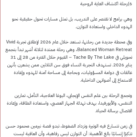
6)رحلة اكتشاف الغاية الروحية
وهي برامج لا تقتصر على التدريب، بل تمثل مسارات تحول حقيقية نحو
الهدوء الداخلي واستعادة التوازن.
وفي محطة جديدة من رحلتها، تستعد خلال عام 2026 لإطلاق تجربة Vivid
Balanced Woman Retreat، وهي رحلة ممتدة لثلاثة أشهر تبدأ بتجمع
تحويلي في Tache By The Lake – الفيوم خلال الفترة من 28 إلى 31
يناير 2026. تستهدف التجربة النساء فوق سن الثلاثين ممن يشعرن بأنهن
عالقات في دوامة المسؤوليات، وبحاجة إلى مساحة آمنة للهدوء وإعادة
الاستماع إلى أصواتهن الداخلية.
وتجمع الرحلة بين علم النفس الإيجابي، اليوغا العلاجية، التأمل، تمارين
التنفس، والأيورفيدا، بهدف تهدئة الجهاز العصبي، واستعادة الطاقة، وإعادة
الاتصال برسالة الحياة.
في زمن تتسارع فيه الوتيرة وتزداد الضغوط، تبدو قصة نيرمين محمود حسن
تذكيرًا إنسانيًا بالغ الأهمية: أن التوازن ليس رفاهية، وأن العافية ليست