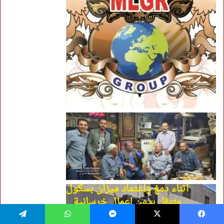
فيسبوك
‫X
ماسنجر
واتساب
تيلقرام