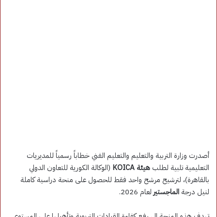
أصدرت وزارة التربية والتعليم والتعليم الفني خطاباً رسمياً للمديريات
التعليمية تلبية لطلب
هيئة KOICA
(الوكالة الكورية للتعاون الدولي
بالقاهرة)، لترشيح مرشح واحد فقط للحصول على منحة دراسية كاملة
لنيل درجة
الماجستير
لعام 2026.
تهدف هذه المنحة إلى رفع كفاءة القيادات التربوية وتأهيلها على المستوى