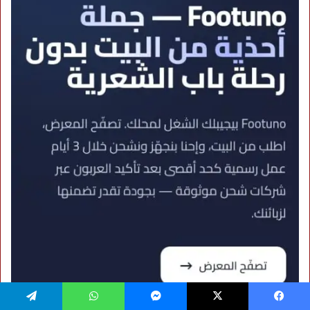
فيسبوك
‫X
ماسنجر
واتساب
تيلقرام